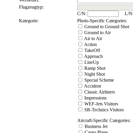
Flugzeugtyp:
C/N:
L/N
Kategorie:
Photo-Specific Categories:
Ground to Ground Shot
Ground to Air
Air to Air
Action
TakeOff
Approach
LineUp
Ramp Shot
Night Shot
Special Scheme
Accident
Classic Airliners
Impressions
WEF-Jets Visitors
SR-Technics Visitors
Aircraft-Specific Categories:
Business Jet
Cargo Plane