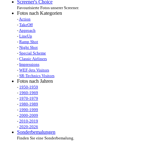
Screener's Choice
Favourisierte Fotos unserer Screener.
Fotos nach Kategorien
-
Action
-
TakeOff
-
Approach
-
LineUp
-
Ramp Shot
-
Night Shot
-
Special Scheme
-
Classic Airliners
-
Impressions
-
WEF-Jets Visitors
-
SR-Technics Visitors
Fotos nach Jahren
-
1950-1959
-
1960-1969
-
1970-1979
-
1980-1989
-
1990-1999
-
2000-2009
-
2010-2019
-
2020-2026
Sonderbemalungen
Finden Sie eine Sonderbemalung.